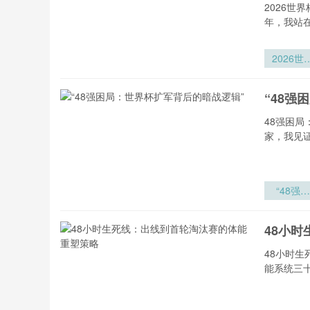
2026
年，我站
2026世
杯抗洪终
博弈：硬
“48强
体育场能
承受加勒
48强困
风暴的极
家，我见
冲击？
“48强困
局：世界
扩军背后
48小
暗战逻辑
48小时
能系统三