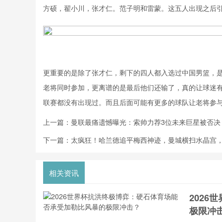
方硕，翟小川，张才仁。范子明和雷蒙。这五人出现之后引
更重要的是除了张才仁，剩下的四人都入选过中国男篮，
老将同时参加，更离谱的是最后他们还输了，真的让球迷有
联赛都没有出现过。而且后面可能有更多的球队让老将参
上一篇：
曼联最痛遗憾曝光：索帅力荐3位未来巨星被否决
下一篇：
太疯狂！哈兰德追平梅西神迹，曼城横扫水晶宫
相关资讯
202
极限冲