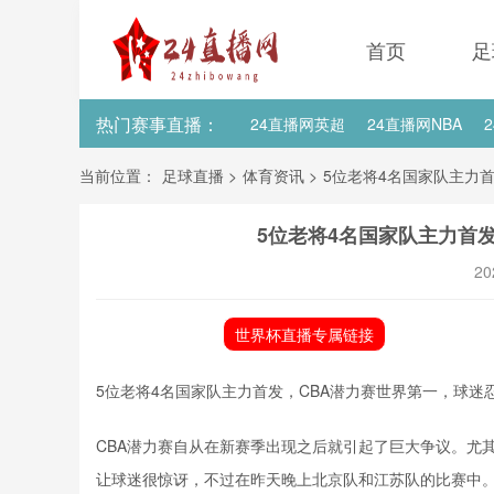
首页
足
热门赛事直播：
24直播网英超
24直播网NBA
24直播网亚洲杯
24直播网世亚预
当前位置：
足球直播
>
体育资讯
>
5位老将4名国家队主力
5位老将4名国家队主力首
20
世界杯直播专属链接
5位老将4名国家队主力首发，CBA潜力赛世界第一，球迷
CBA潜力赛自从在新赛季出现之后就引起了巨大争议。尤
让球迷很惊讶，不过在昨天晚上北京队和江苏队的比赛中