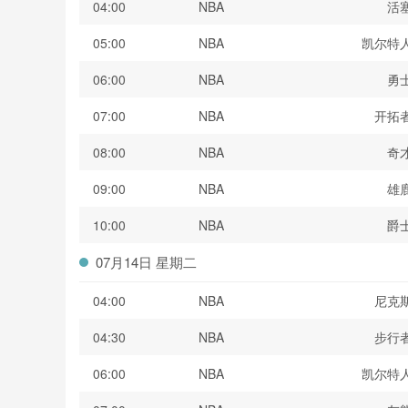
04:00
NBA
活
05:00
NBA
凯尔特
06:00
NBA
勇
07:00
NBA
开拓
08:00
NBA
奇
09:00
NBA
雄
10:00
NBA
爵
07月14日 星期二
04:00
NBA
尼克
04:30
NBA
步行
06:00
NBA
凯尔特