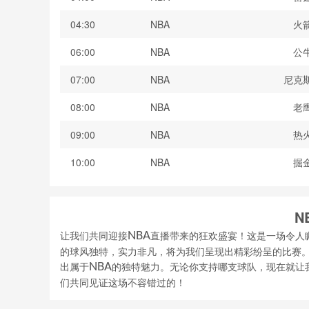
04:30
NBA
火
06:00
NBA
公
07:00
NBA
尼克
08:00
NBA
老
09:00
NBA
热
10:00
NBA
掘
N
NBA
让我们共同迎接
直播带来的狂欢盛宴！这是一场令人
的球风独特，实力非凡，将为我们呈现出精彩纷呈的比赛
NBA
出属于
的独特魅力。无论你支持哪支球队，现在就让
们共同见证这场不容错过的
！