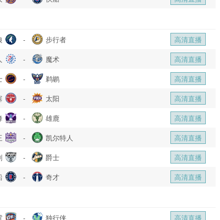
狼
-
步行者
高清直播
人
-
魔术
高清直播
士
-
鹈鹕
高清直播
塞
-
太阳
高清直播
蜂
-
雄鹿
高清直播
王
-
凯尔特人
高清直播
刺
-
爵士
高清直播
船
-
奇才
高清直播
霆
-
独行侠
高清直播