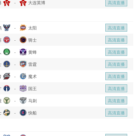
港
-
大连英博
高清直播
鹕
-
太阳
高清直播
塞
-
骑士
高清直播
人
-
黄蜂
高清直播
士
-
雷霆
高清直播
者
-
魔术
高清直播
才
-
国王
高清直播
鹿
-
马刺
高清直播
士
-
快船
高清直播