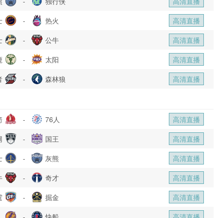
熊
-
独行侠
高清直播
士
-
热火
高清直播
士
-
公牛
高清直播
鹿
-
太阳
高清直播
者
-
森林狼
高清直播
箭
-
76人
高清直播
网
-
国王
高清直播
士
-
灰熊
高清直播
牛
-
奇才
高清直播
霆
-
掘金
高清直播
人
-
快船
高清直播