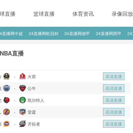
球直播
篮球直播
体育资讯
录像回放
24直播网中超
24直播网欧冠杯
24直播网德甲
24直播网西甲
2
24直播网中甲
24直播网日职联
24直播网韩K联
NBA直播
金
-
火箭
高清直播
熊
-
公牛
高清直播
龙
-
凯尔特人
高清直播
人
-
雷霆
高清直播
阳
-
开拓者
高清直播