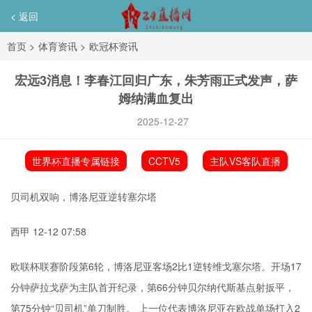
< 返回
首页
>
体育资讯
>
欧冠杯资讯
宏远3消息！李春江回归广东，朱芳雨正式发声，萨
姆纳满血复出
2025-12-27
世界杯直播专属链接
CCTV5
主队VS客队直播
贝司机双响，博洛尼亚逆转塞尔塔
西甲 12-12 07:58
欧联杯联赛阶段第6轮，博洛尼亚客场2比1逆转维戈塞尔塔。开场17
分钟萨拉戈萨为主队首开纪录，第66分钟贝尔纳代斯基点射扳平，
第75分钟“贝司机”单刀制胜。 上一位代表博洛尼亚在欧战单场打入2