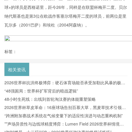
球+的球员是西格诺里，距今26年，同样是在联盟杯梅开二度。贝尔
纳代斯基也是第3位在欧战作客塞尔塔梅开二度的球员，前两位是里
瓦尔多（2001巴萨）和埃杜（2004阿森纳）。
标签：
相关资讯
2026世界杯抗洪终极博弈：硬石体育场能否承受加勒比风暴的极限
冲击？
“48强困局：世界杯扩军背后的暗战逻辑”
48小时生死线：出线到首轮淘汰赛的体能重塑策略
2026世界杯草皮革命：16座球场告别百慕大草，黑麦草技术引领生
态新篇章
“跨洲附加赛战术系统在气候变量下的适应性演进与动态重构机制”
**声场异质性与边线球精度博弈：Lumen Field 2026世界杯情境下