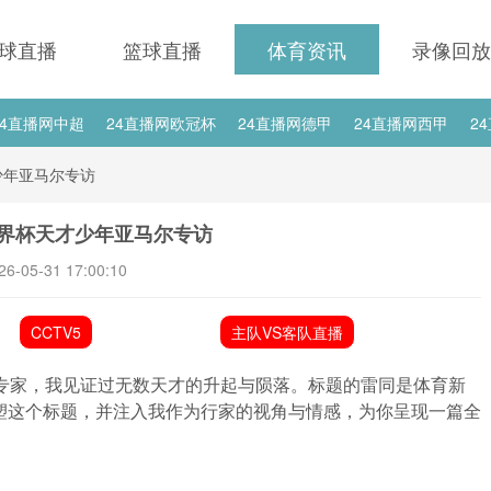
球直播
篮球直播
体育资讯
录像回放
24直播网中超
24直播网欧冠杯
24直播网德甲
24直播网西甲
2
24直播网中甲
24直播网日职联
24直播网韩K联
少年亚马尔专访
世界杯天才少年亚马尔专访
26-05-31 17:00:10
CCTV5
主队VS客队直播
估专家，我见证过无数天才的升起与陨落。标题的雷同是体育新
塑这个标题，并注入我作为行家的视角与情感，为你呈现一篇全