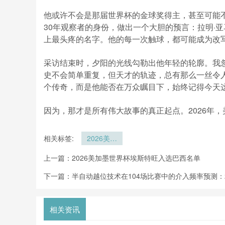
他或许不会是那届世界杯的金球奖得主，甚至可能
30年观察者的身份，做出一个大胆的预言：拉明·亚
上最头疼的名字。他的每一次触球，都可能成为改
采访结束时，夕阳的光线勾勒出他年轻的轮廓。我
史不会简单重复，但天才的轨迹，总有那么一丝令
个传奇，而是他能否在万众瞩目下，始终记得今天这
因为，那才是所有伟大故事的真正起点。2026年
相关标签:
2026美加
墨世界杯天
上一篇：
2026美加墨世界杯埃斯特旺入选巴西名单
才少年亚马
尔专访
下一篇：
半自动越位技术在104场比赛中的介入频率预测：
相关资讯