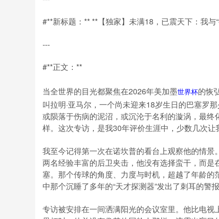
#**新标题：** **【独家】未满18，已震天下：我
---
#**正文：**
当全世界的目光都聚焦在2026年美加墨
的恢
世界杯
叫拉明·亚马尔，一个尚未迎来18岁生日的巴塞罗
或陨落于伤病的泥沼，或沉沦于名利的漩涡，最终
样。这次专访，是我30年评价生涯中，少数几次让
我至今记得第一次在诺坎普的看台上观察他的情景
两名经验丰富的后卫夹击，他没有选择蛮干，而是
塞。那个传球的角度、力度与时机，超越了年龄的
中那个沉睡了多年的“天才探测器”发出了刺耳的警
专访被安排在一间洒满阳光的会议室里。他比电视上