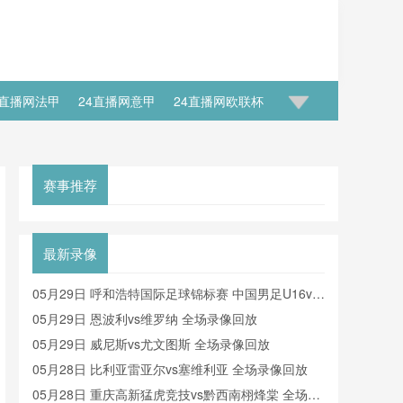
4直播网法甲
24直播网意甲
24直播网欧联杯
赛事推荐
最新录像
05月29日 呼和浩特国际足球锦标赛 中国男足U16vs
沙特U16 全场录像
05月29日 恩波利vs维罗纳 全场录像回放
05月29日 威尼斯vs尤文图斯 全场录像回放
05月28日 比利亚雷亚尔vs塞维利亚 全场录像回放
05月28日 重庆高新猛虎竞技vs黔西南栩烽棠 全场录