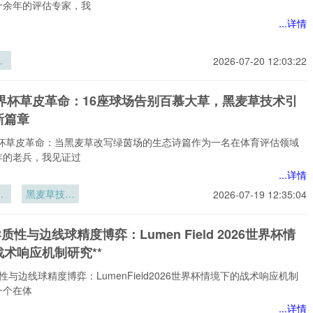
十余年的评估专家，我
...详情
生
2026-07-20 12:03:22
线
汰
世界杯草皮革命：16座球场告别百慕大草，黑麦草技术引
重
新篇章
世界杯草皮革命：当黑麦草改写绿茵场的生态诗篇作为一名在体育评估领域
年的老兵，我见证过
...详情
界
黑麦草技术
2026-07-19 12:35:04
革
引领生态新
座
篇章
异质性与边线球精度博弈：Lumen Field 2026世界杯情
百
术响应机制研究**
性与边线球精度博弈：LumenField2026世界杯情境下的战术响应机制
一个在体
...详情