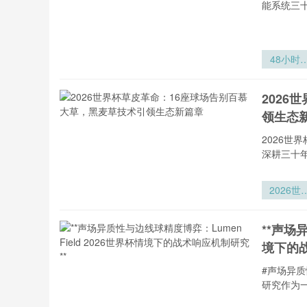
能系统三
48小时
死线：出
到首轮淘
2026
赛的体能
领生态
塑策略
2026
深耕三十
2026世
杯草皮
命：16
**声场
球场告别
境下的战
慕大草
#声场异质
研究作为