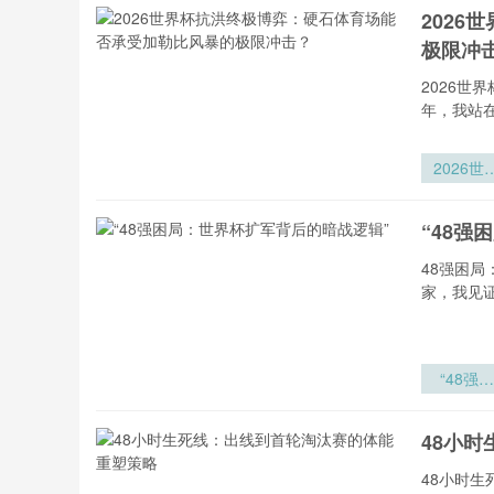
202
极限冲
2026
年，我站
2026世
杯抗洪终
博弈：硬
“48强
体育场能
承受加勒
48强困
风暴的极
家，我见
冲击？
“48强困
局：世界
扩军背后
48小
暗战逻辑
48小时