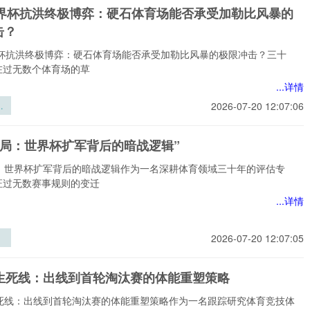
6世界杯抗洪终极博弈：硬石体育场能否承受加勒比风暴的
击？
世界杯抗洪终极博弈：硬石体育场能否承受加勒比风暴的极限冲击？三十
在过无数个体育场的草
...详情
界
2026-07-20 12:07:06
极
石
困局：世界杯扩军背后的暗战逻辑”
否
比
局：世界杯扩军背后的暗战逻辑作为一名深耕体育领域三十年的评估专
限
证过无数赛事规则的变迁
...详情
2026-07-20 12:07:05
杯
的
时生死线：出线到首轮淘汰赛的体能重塑策略
”
生死线：出线到首轮淘汰赛的体能重塑策略作为一名跟踪研究体育竞技体