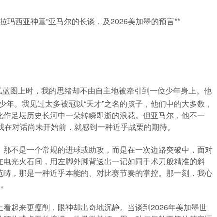
与“拉玛西亚神童”亚马尔的长谈，及2026美加墨的预言**
弘蓝图上时，我的思绪却不由自主地被牵引到一位少年身上。他
那少年。我见过太多被冠以“天才”之名的孩子，他们中的大多数，
化作足坛历史长河中一朵转瞬即逝的浪花。但亚马尔，他不一
我在对话尚未开始前，就感到一种近乎战栗的期待。
。那不是一个常规的进球或助攻，而是在一次边路突破中，面对
在电光火石间，用左脚外脚背送出一记如同手术刀般精准的斜
范畴，那是一种近乎本能的、对比赛节奏的掌控。那一刻，我心
报。
看起来更瘦削，眼神却出奇地沉静。当谈到2026年美加墨世