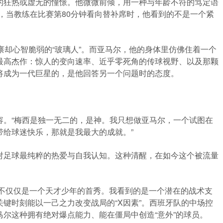
的狂热或虚无的憧憬。他微微前倾，用一种与年龄不符的笃定语
，当教练在比赛第80分钟看向替补席时，他看到的不是一个紧
禀却心智脆弱的“玻璃人”。而亚马尔，他的身体里仿佛住着一个
最高杰作：惊人的变向速率、近乎零死角的传球视野、以及那颗
将成为一代巨星的，是他回答另一个问题时的态度。
容。“梅西是独一无二的，是神。我只想做亚马尔，一个试图在
带给球迷快乐，那就是我最大的成就。”
对足球最纯粹的热爱与自我认知。这种清醒，在如今这个被流量
的不仅仅是一个天才少年的首秀。我看到的是一个潜在的战术支
键时刻能以一己之力改变战局的“X因素”。西班牙队的中场控
尔这种拥有绝对爆点能力、能在僵局中创造“意外”的球员。