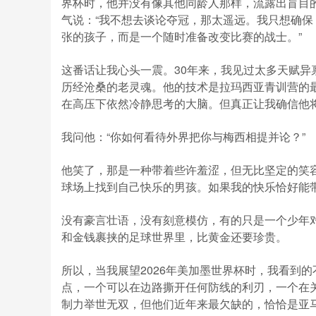
界杯时，他并没有像其他同龄人那样，流露出盲目
气说：“我不想去谈论夺冠，那太遥远。我只想确保
张的孩子，而是一个随时准备改变比赛的战士。”
这番话让我心头一震。30年来，我见过太多天赋异
历经沧桑的老灵魂。他的技术是拉玛西亚青训营的
在高压下依然冷静思考的大脑。但真正让我确信他
我问他：“你如何看待外界把你与梅西相提并论？”
他笑了，那是一种带着些许羞涩，但无比坚定的笑
球场上找到自己快乐的男孩。如果我的快乐恰好能
没有豪言壮语，没有刻意模仿，有的只是一个少年
和金钱裹挟的足球世界里，比黄金还要珍贵。
所以，当我展望2026年美加墨世界杯时，我看到
点，一个可以在边路撕开任何防线的利刃，一个在关
制力举世无双，但他们近年来最欠缺的，恰恰是亚马