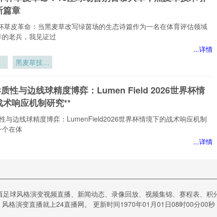
重
新篇章
世界杯草皮革命：当黑麦草改写绿茵场的生态诗篇作为一名在体育评估领域
年的老兵，我见证过
...详情
黑麦草技术
引领生态新
篇章
异质性与边线球精度博弈：Lumen Field 2026世界杯情
百
术响应机制研究**
性与边线球精度博弈：LumenField2026世界杯情境下的战术响应机制
一个在体
...详情
质
球
：
附加赛战术系统在气候变量下的适应性演进与动态重构机
西足球风格演变视频直播、新闻动态、录像回放、视频集锦、赛程表、积
26
风格演变直播就上24直播网。 更新时间1970年01月01日08时00分00秒
境
赛战术系统在气候变量下的适应性演进与动态重构机制作为一名在体育评
响