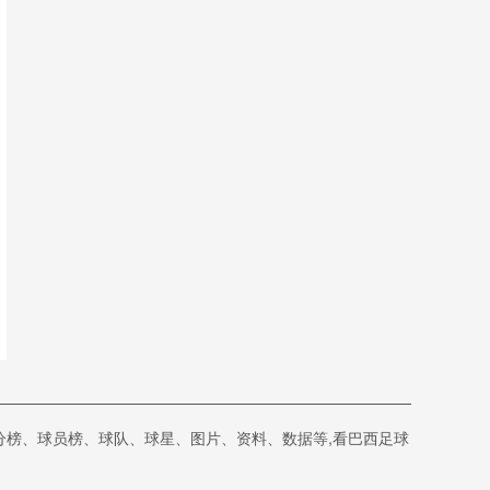
分榜、球员榜、球队、球星、图片、资料、数据等,看巴西足球