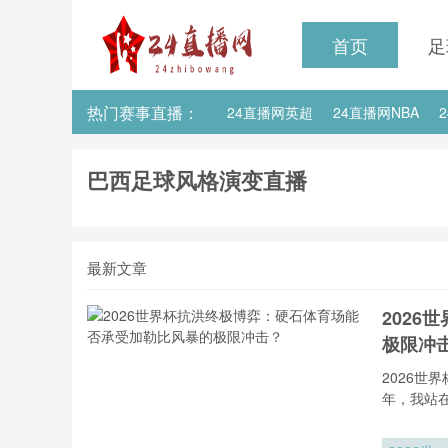
首页
足
热门赛事直播：
24直播网英超
24直播网NBA
24直播网亚洲杯
24直播网世亚预
巴西足球风格演变直播
最新文章
202
极限冲
2026
年，我站