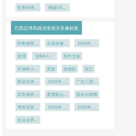
究：2026
验
时刻
定晋级
年世界杯应
世界杯球队
挪威VS塞
用前景的量
备战！战术
内加尔挪威
化预测**
演练与磨合
VS塞内加
尔直播
巴西足球风格演变相关录像标签
特鲁姆普vs
全场录像回
2025年12
赵心童
放
月29日
篮球
浙BA小组
焦作文旅
赛A组第20
非洲杯小组
轮
英超
余姚队
浙江
赛A组第1
斯诺克单局
轮
2025年12
广岛三箭vs
限时赛第2
月10日
上海申花
武里南联vs
轮
柔佛新山vs
掘金vs黄蜂
江原FC
上海海港
博洛尼亚vs
2025年11
2025年11
萨尔茨堡红
月23日
月20日
全运会男排
牛
决赛