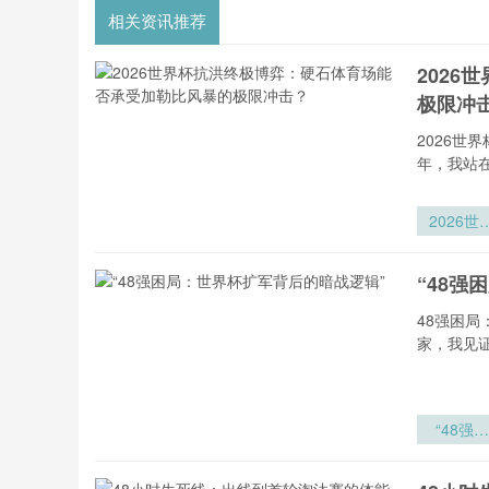
相关资讯推荐
202
极限冲
2026
年，我站
2026世
杯抗洪终
博弈：硬
“48强
体育场能
承受加勒
48强困
风暴的极
家，我见
冲击？
“48强困
局：世界
扩军背后