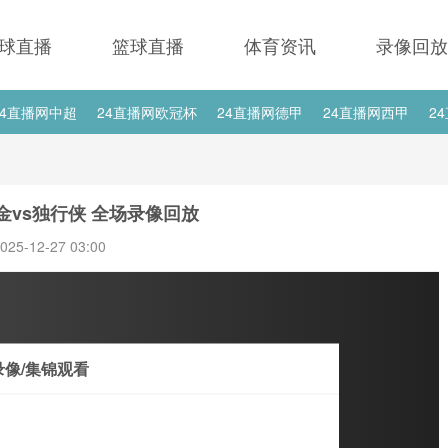
球直播
篮球直播
体育资讯
录像回放
24直播网中超
24直播网欧冠杯
24直播网德甲
24直播网西甲
2
24直播网中甲
24直播网日职联
24直播网韩K联
掘金vs独行侠 全场录像回放
025-12-27 03:00
录像/集锦观看