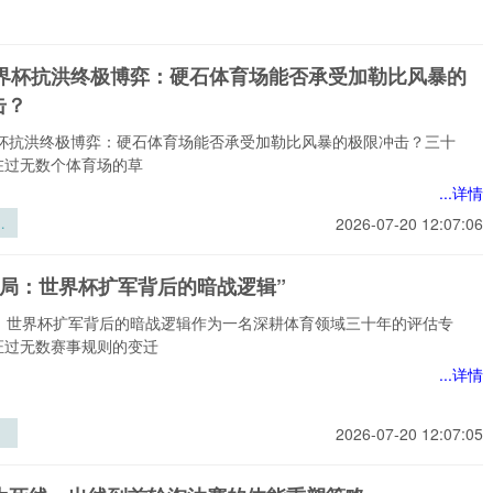
6世界杯抗洪终极博弈：硬石体育场能否承受加勒比风暴的
击？
世界杯抗洪终极博弈：硬石体育场能否承受加勒比风暴的极限冲击？三十
在过无数个体育场的草
...详情
界
2026-07-20 12:07:06
极
石
困局：世界杯扩军背后的暗战逻辑”
否
比
局：世界杯扩军背后的暗战逻辑作为一名深耕体育领域三十年的评估专
限
证过无数赛事规则的变迁
...详情
2026-07-20 12:07:05
杯
的