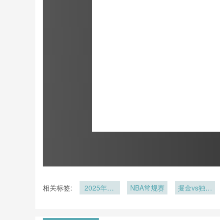
相关标签:
2025年12
NBA常规赛
掘金vs独行
月24日
侠