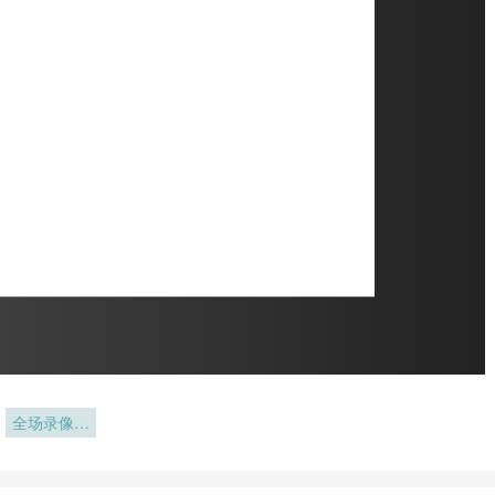
全场录像回
放