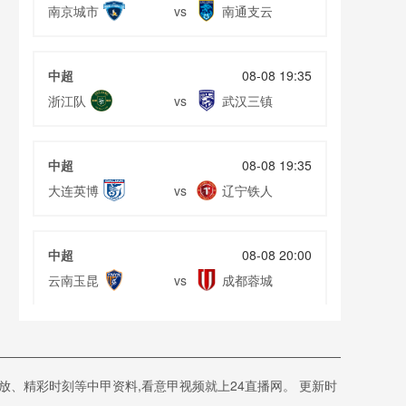
南京城市
南通支云
vs
中超
08-08 19:35
浙江队
武汉三镇
vs
中超
08-08 19:35
大连英博
辽宁铁人
vs
中超
08-08 20:00
云南玉昆
成都蓉城
vs
中甲
08-08 20:00
定南赣联
大连鲲城
vs
、精彩时刻等中甲资料,看意甲视频就上24直播网。 更新时