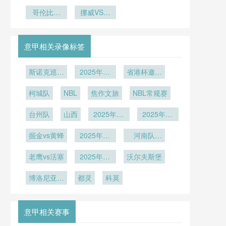
杯两球落后
票暗战
备战！战术
性再审视”
兑换点
哥伦比亚
逆转
演练与磨合
挪威VS塞
VS刚果直
内加尔挪威
播哥伦比亚
VS塞内加
VS刚果在
尔直播
意甲相关录像标签
线直播
斯诺克巡回
2025年12
省港杯邀请
锦标赛决赛
月29日
赛小组赛第
柯城队
NBL
焦作文旅
NBL常规赛
3轮
台州队
山西
2025年12
2025年12
月12日
月8日
掘金vs黄蜂
2025年12
河南队
月6日
U21vs深圳
老鹰vs活塞
2025年12
沃尔夫斯堡
新鹏城U21
月1日
博洛尼亚vs
都灵
科莫
萨尔茨堡红
牛
意甲相关赛事