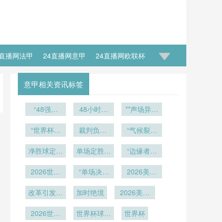
4直播网法甲
24直播网意甲
24直播网欧联杯
意甲相关资讯标签
“48强困
48小时生
**声场异质
局：世界杯
死线：出线
性与边线球
扩军背后的
“世界杯出
到首轮淘汰
裁判负荷-
精度博弈：
“气候裂痕
暗战逻辑”
线密码：
赛的体能重
效能双轴评
下的草种暗
Lumen
Field 2026
净胜球定命
2026小组
单场定胜负
估：2026
塑策略
战：美加墨
“边缘者的
世界杯情境
运——北美
赛第三轮
世界杯心率
的赛制陷
跃迁：扩军
16城世界
下的战术响
世预赛生死
2026世界
的‘隐形算
监测体系的
“单场决生
阱：2026
杯的百慕大
时代下北美
2026美加
应机制研究
局一触即发
杯扩军名额
法’”
世界杯附加
死 vs 两回
重构路径
与黑麦草抉
世界杯的弱
墨世界杯揭
**
争夺：各大
改革引发热
赛的公平性
合博弈：美
加时绝境
2026美加
幕战：赛后
旅逆袭逻
择”
洲足联的幕
议
加墨世界杯
审视
墨世界杯主
发布会五大
辑”
后角力与投
2026世界
附加赛公平
世界杯球队
办城市外币
世界杯
悬念直击